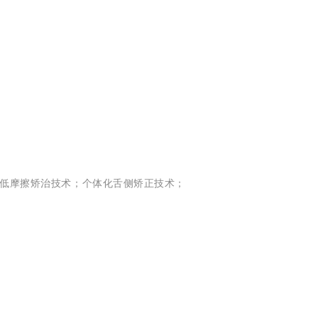
锁低摩擦矫治技术；个体化舌侧矫正技术；