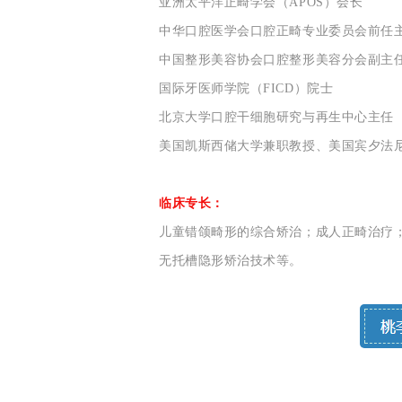
亚洲太平洋正畸学会（APOS）会长
中华口腔医学会口腔正畸专业委员会前任
中国整形美容协会口腔整形美容分会副主
国际牙医师学院
（FICD）
院士
北京大学口腔干细胞研究与再生中心主任
美国凯斯西储大学兼职教授、美国宾夕法
临床专长：
儿童错颌畸形的综合矫治；成人正畸治疗
无托槽隐形矫治技术等。