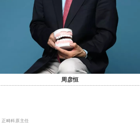
周彦恒
、正畸科原主任