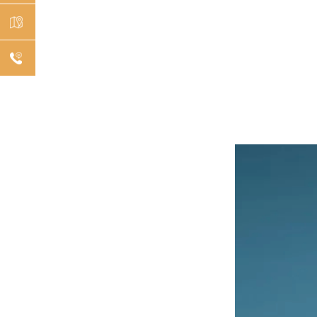
预约
挂号
机构
分布
在线
咨询