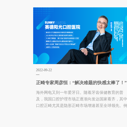
2022-09-22
正畸专家周彦恒：“解决难题的快感太棒了！”
海外网电又到一年爱牙日。随着牙齿保健教育的普
及，我国口腔护理市场正逐渐向发达国家看齐，其
口腔正畸尤其是隐形正畸市场增速甚至全球领先。
如，12年前进入中国市场的隐形正畸第壹品牌隐适
美，经过十多年发展