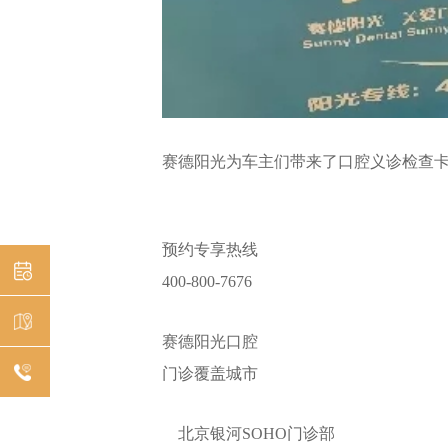
赛德阳光为车主们带来了口腔义诊检查
预约专享热线
400-800-7676
预约
赛德阳光口腔
挂号
机构
门诊覆盖城市
分布
在线
北京银河SOHO门诊部